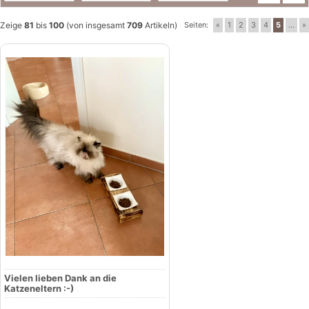
Zeige
81
bis
100
(von insgesamt
709
Artikeln)
Seiten:
«
1
2
3
4
5
...
»
Vielen lieben Dank an die
Katzeneltern :-)