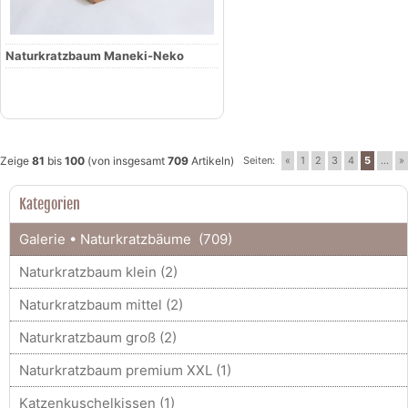
Naturkratzbaum Maneki-Neko
Zeige
81
bis
100
(von insgesamt
709
Artikeln)
Seiten:
«
1
2
3
4
5
...
»
Kategorien
Galerie • Naturkratzbäume (709)
Naturkratzbaum klein (2)
Naturkratzbaum mittel (2)
Naturkratzbaum groß (2)
Naturkratzbaum premium XXL (1)
Katzenkuschelkissen (1)